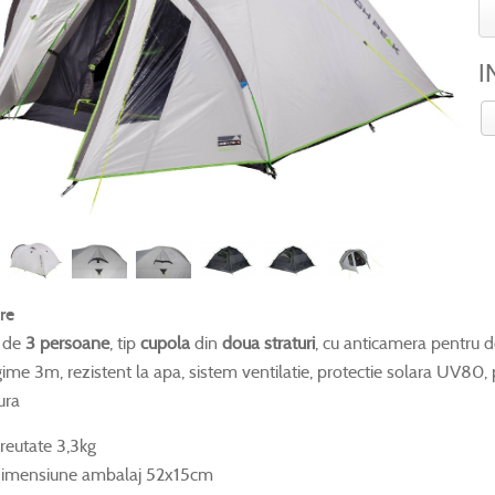
I
re
 de
3 persoane
, tip
cupola
din
doua straturi
, cu anticamera pentru 
ime 3m, rezistent la apa, sistem ventilatie, protectie solara UV80, p
ura
reutate 3,3kg
imensiune ambalaj 52x15cm