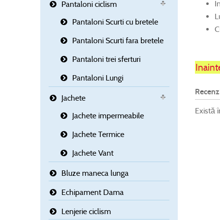
I
Pantaloni ciclism
L
Pantaloni Scurti cu bretele
C
Pantaloni Scurti fara bretele
Pantaloni trei sferturi
Inaint
Pantaloni Lungi
Recenzi
Jachete
Există 
Jachete impermeabile
Jachete Termice
Jachete Vant
Bluze maneca lunga
Echipament Dama
Lenjerie ciclism