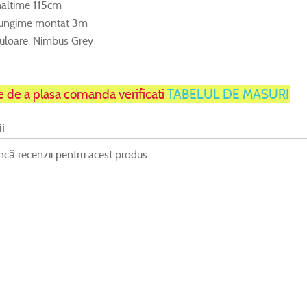
naltime 115cm
ungime montat 3m
uloare: Nimbus Grey
e de a plasa comanda verificati
TABELUL DE MASURI
i
încă recenzii pentru acest produs.