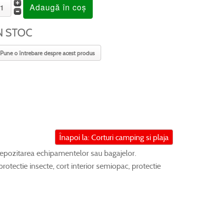
N STOC
Pune o întrebare despre acest produs
Înapoi la: Corturi camping si plaja
depozitarea echipamentelor sau bagajelor.
rotectie insecte, cort interior semiopac, protectie