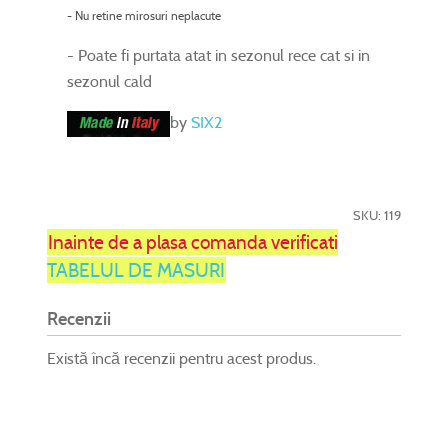
- Nu retine mirosuri neplacute
- Poate fi purtata atat in sezonul rece cat si in
sezonul cald
by
SIX2
SKU: 119
Inainte de a plasa comanda verificati
TABELUL DE MASURI
Recenzii
Există încă recenzii pentru acest produs.